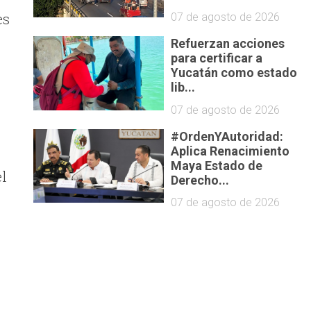
es
07 de agosto de 2026
Refuerzan acciones
para certificar a
Yucatán como estado
lib...
07 de agosto de 2026
#OrdenYAutoridad:
Aplica Renacimiento
Maya Estado de
el
Derecho...
07 de agosto de 2026