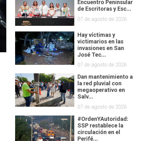
Encuentro Peninsular
de Escritoras y Esc...
07 de agosto de 2026
Hay víctimas y
victimarios en las
invasiones en San
José Tec...
07 de agosto de 2026
Dan mantenimiento a
la red pluvial con
megaoperativo en
Salv...
07 de agosto de 2026
#OrdenYAutoridad:
SSP restablece la
circulación en el
Perifé...