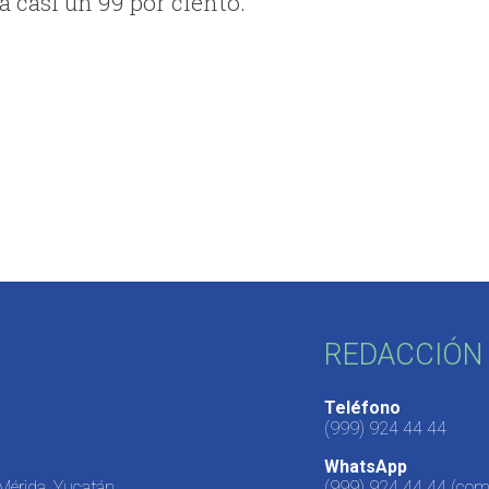
a casi un 99 por ciento.
REDACCIÓN 
Teléfono
(999) 924 44 44
WhatsApp
 Mérida, Yucatán,
(999) 924 44 44
(come