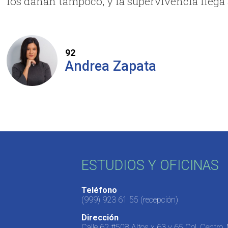
los dañan tampoco, y la supervivencia llega 
92
Andrea Zapata
ESTUDIOS Y OFICINAS
Teléfono
(999) 923 61 55
(recepción)
Dirección
Calle 62 #508 Altos x 63 y 65 Col. Centro,