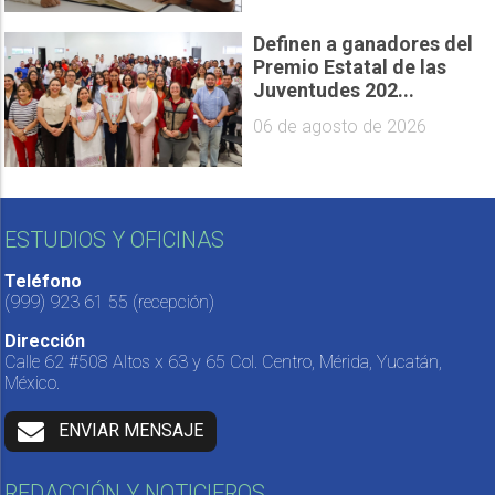
Definen a ganadores del
Premio Estatal de las
Juventudes 202...
06 de agosto de 2026
ESTUDIOS Y OFICINAS
Teléfono
(999) 923 61 55
(recepción)
Dirección
Calle 62 #508 Altos x 63 y 65 Col. Centro, Mérida, Yucatán,
México.
ENVIAR MENSAJE
REDACCIÓN Y NOTICIEROS