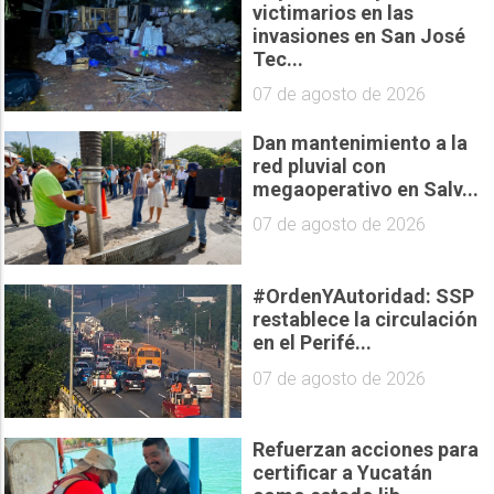
victimarios en las
invasiones en San José
Tec...
07 de agosto de 2026
Dan mantenimiento a la
red pluvial con
megaoperativo en Salv...
07 de agosto de 2026
#OrdenYAutoridad: SSP
restablece la circulación
en el Perifé...
07 de agosto de 2026
Refuerzan acciones para
certificar a Yucatán