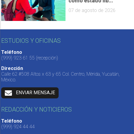
como estado lib...
07 de agosto de 2026
ESTUDIOS Y OFICINAS
Teléfono
(999) 923 61 55
(recepción)
Dirección
Calle 62 #508 Altos x 63 y 65 Col. Centro, Mérida, Yucatán,
México.
ENVIAR MENSAJE
REDACCIÓN Y NOTICIEROS
Teléfono
(999) 924 44 44