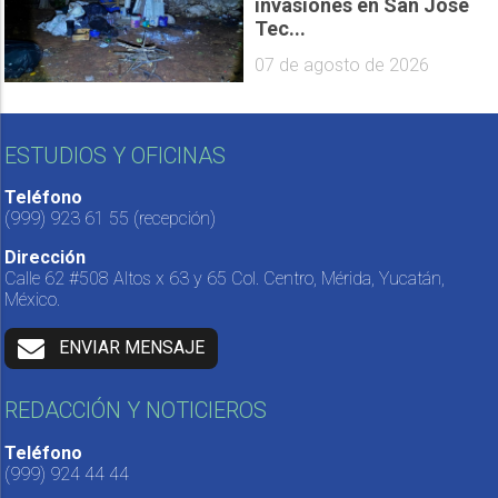
invasiones en San José
Tec...
07 de agosto de 2026
ESTUDIOS Y OFICINAS
Teléfono
(999) 923 61 55
(recepción)
Dirección
Calle 62 #508 Altos x 63 y 65 Col. Centro, Mérida, Yucatán,
México.
ENVIAR MENSAJE
REDACCIÓN Y NOTICIEROS
Teléfono
(999) 924 44 44