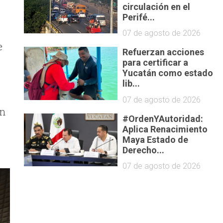
circulación en el
Perifé...
07 de agosto de 2026
e
Refuerzan acciones
para certificar a
Yucatán como estado
lib...
07 de agosto de 2026
ón
#OrdenYAutoridad:
Aplica Renacimiento
Maya Estado de
Derecho...
07 de agosto de 2026