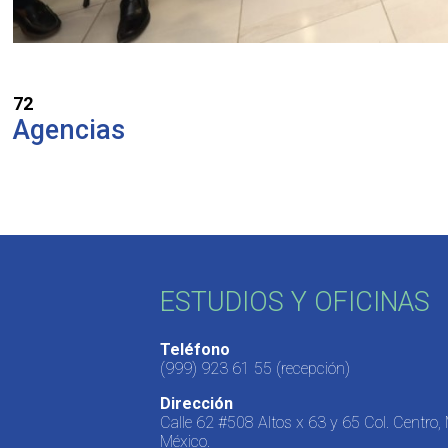
72
Agencias
ESTUDIOS Y OFICINAS
Teléfono
(999) 923 61 55
(recepción)
Dirección
Calle 62 #508 Altos x 63 y 65 Col. Centro,
México.