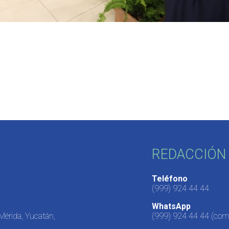
REDACCIÓN 
Teléfono
(999) 924 44 44
WhatsApp
 Mérida, Yucatán,
(999) 924 44 44
(come