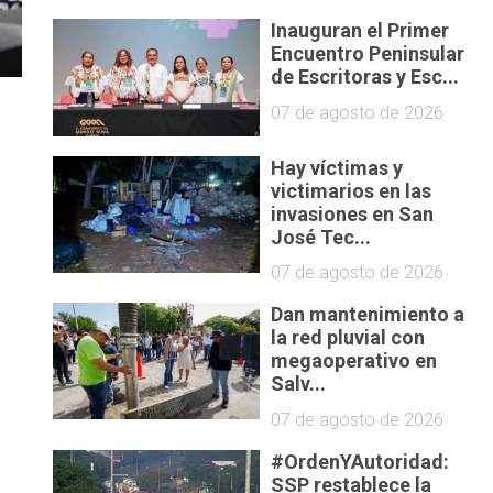
Inauguran el Primer
Encuentro Peninsular
de Escritoras y Esc...
07 de agosto de 2026
Hay víctimas y
victimarios en las
invasiones en San
José Tec...
07 de agosto de 2026
Dan mantenimiento a
la red pluvial con
megaoperativo en
Salv...
07 de agosto de 2026
#OrdenYAutoridad:
SSP restablece la