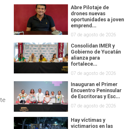
Abre Pilotaje de
drones nuevas
oportunidades a joven
emprend...
07 de agosto de 2026
Consolidan IMER y
Gobierno de Yucatán
alianza para
fortalece...
07 de agosto de 2026
Inauguran el Primer
Encuentro Peninsular
de Escritoras y Esc...
te
07 de agosto de 2026
Hay víctimas y
victimarios en las
,