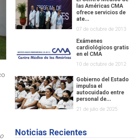
las Américas CMA
ofrece servicios de
ate...
07 de octubre de 2013
Exámenes
cardiológicos gratis
en el CMA
10 de octubre de 2012
co
Gobierno del Estado
impulsa el
autocuidado entre
personal de...
21 de julio de 2025
Noticias Recientes
so