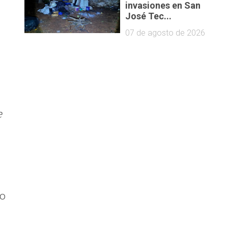
invasiones en San
José Tec...
07 de agosto de 2026
e
co