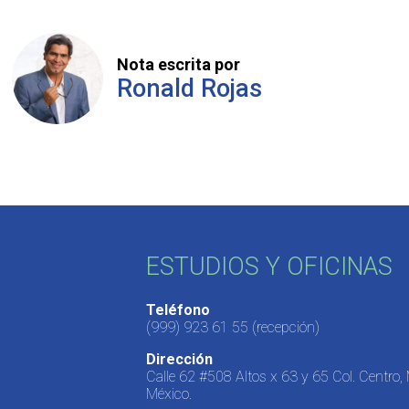
Nota escrita por
Ronald Rojas
ESTUDIOS Y OFICINAS
Teléfono
(999) 923 61 55
(recepción)
Dirección
Calle 62 #508 Altos x 63 y 65 Col. Centro,
México.