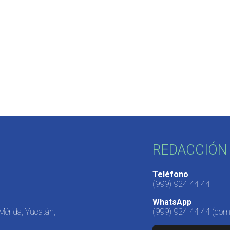
REDACCIÓN 
Teléfono
(999) 924 44 44
WhatsApp
 Mérida, Yucatán,
(999) 924 44 44
(come