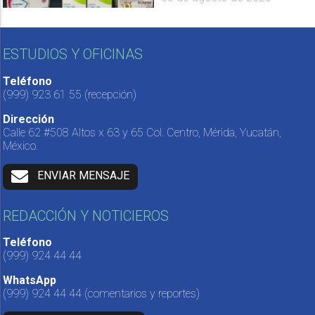
ESTUDIOS Y OFICINAS
Teléfono
(999) 923 61 55
(recepción)
Dirección
Calle 62 #508 Altos x 63 y 65 Col. Centro, Mérida, Yucatán,
México.
ENVIAR MENSAJE
REDACCIÓN Y NOTICIEROS
Teléfono
(999) 924 44 44
WhatsApp
(999) 924 44 44
(comentarios y reportes)