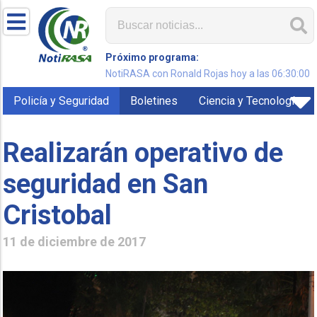
Próximo programa:
NotiRASA con Ronald Rojas hoy a las 06:30:00
Policía y Seguridad
Boletines
Ciencia y Tecnología
Realizarán operativo de
seguridad en San
Cristobal
11 de diciembre de 2017