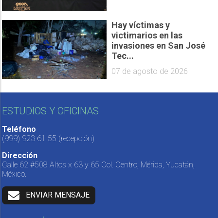
Hay víctimas y
victimarios en las
invasiones en San José
Tec...
07 de agosto de 2026
ESTUDIOS Y OFICINAS
Teléfono
(999) 923 61 55
(recepción)
Dirección
Calle 62 #508 Altos x 63 y 65 Col. Centro, Mérida, Yucatán,
México.
ENVIAR MENSAJE