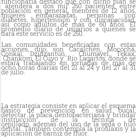
funcionaria destacó que con dicho plan se
atenderá a dos mil 250 pacientes, entre
población en general, menores de 12 años,
mujeres embarazadas, personas con
diabetes, hipertensión y con discapacidad,
así como adultos de más de 60 años. El
promedio diario de usuarios a quienes se
dará este servicio es de 250.
Las comunidades beneficiadas con estas
acciones, dijo, son
Cacalchén, Mocochá,
Conkal, Dzidzantún, Chumayel, Tekax,
Chankom, El Cuyo y Río Lagartos, donde se
estará trabajando en jornadas de más de
ocho horas diarias del 21 al 24 y del 27 al 31
de julio.
La estrategia consiste en aplicar el esquema
básico de prevención en salud bucal,
detectar la placa dentobacteriana y brindar
instrucción de la técnica de
cepillado, además del uso de la seda o hilo
dental. También contempla la profilaxis y la
aplicación de barniz de flúor.