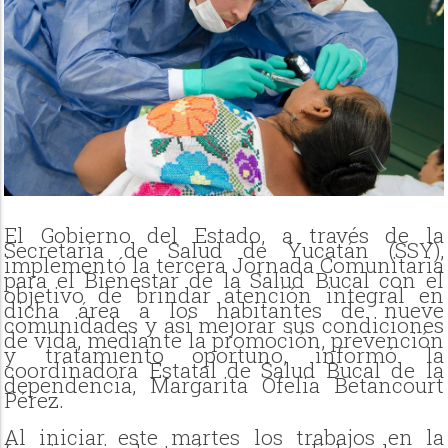
El Gobierno del Estado, a través de la
Secretaría de Salud de Yucatán (SSY),
implementó la tercera Jornada Comunitaria
para el Bienestar de la Salud Bucal con el
objetivo de brindar atención integral en
dicha área a los habitantes de nueve
comunidades y así mejorar sus condiciones
de vida, mediante la promoción, prevención
y tratamiento oportuno, informó la
coordinadora Estatal de Salud Bucal de la
dependencia, Margarita Ofelia Betancourt
Pérez.
Al iniciar este martes los trabajos en la