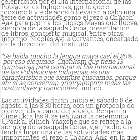
celebración por el Día Internacional de las
Poblaciones Indígenas, por lo que el
próximo 8 y 9 de agosto llevarán a cabo una
serie de actividades como el rezo a Ch’áach’
Aak para pedir a los Dioses Mayas que llueva,
siembra de la sagrada Ceiba, presentación
de libros, concierto musical, entre otras,
informó Nicolás Ávila Cervantes, encargado
de la dirección del instituto.
“Se habla mucho la lengua maya casi el 80%
por eso elegimos Chankom que tiene 13
comisarías para celebrar el Día Internacional
de las Poblaciones Indígenas, es una
característica que siempre buscamos, porque
ahí si se conservan originalmente todas las
costumbres y tradiciones
”, indicó.
Las actividades darán inicio el sábado 8 de
agosto, a las 8:30 horas, con un protocolo de
bienvenida a cargo del alcalde Benjamín
Cimé Ek; a las 9, se realizará la ceremonia
UPáak’al Kiliìch Yáaxche que se refiere a la
siembra de la sagrada Ceiba; y al medio día
tendrá lugar una de las actividades más
importantes, el rezo a Ch’áach’ Aak en la que