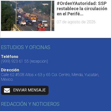
#OrdenYAutoridad: SSP
restablece la circulación
en el Perifé...
07 de agosto de 2026
ESTUDIOS Y OFICINAS
Teléfono
(999) 923 61 55
(recepción)
Dirección
Calle 62 #508 Altos x 63 y 65 Col. Centro, Mérida, Yucatán,
México.
ENVIAR MENSAJE
REDACCIÓN Y NOTICIEROS