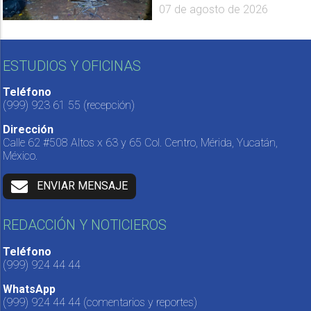
07 de agosto de 2026
ESTUDIOS Y OFICINAS
Teléfono
(999) 923 61 55
(recepción)
Dirección
Calle 62 #508 Altos x 63 y 65 Col. Centro, Mérida, Yucatán,
México.
ENVIAR MENSAJE
REDACCIÓN Y NOTICIEROS
Teléfono
(999) 924 44 44
WhatsApp
(999) 924 44 44
(comentarios y reportes)