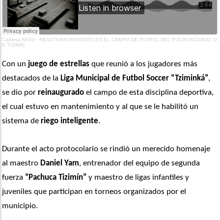
Cadena RASA
·
REACTIVAN PARTIDOS EN EL CAMPO DE FUTBOL DEL POLIFUNCIONAL D
E TIZIMÍN
Con un 
juego de estrellas
 que reunió a los jugadores más 
destacados de la
 Liga Municipal de Futbol Soccer “Tziminká”
, 
se dio por 
reinaugurado
 el campo de esta disciplina deportiva, 
el cual estuvo en mantenimiento y al que se le habilitó un 
sistema de 
riego inteligente
.
Durante el acto protocolario se rindió un merecido homenaje 
al maestro 
Daniel Yam
, entrenador del equipo de segunda 
fuerza 
“Pachuca Tizimín”
 y maestro de ligas infantiles y 
juveniles que participan en torneos organizados por el 
municipio.