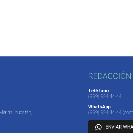
REDACCIÓN 
Teléfono
(999) 924 44 44
WhatsApp
 Mérida, Yucatán,
(999) 924 44 44
(come
ENVIAR WH