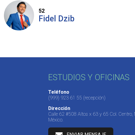
52
Fidel Dzib
ESTUDIOS Y OFICINAS
Teléfono
(999) 923 61 55
(recepción)
Dirección
Calle 62 #508 Altos x 63 y 65 Col. Centro,
México.
ENVIAR MENSAJE