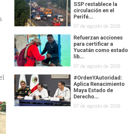
SSP restablece la
circulación en el
Perifé...
n
07 de agosto de 2026
Refuerzan acciones
para certificar a
Yucatán como estado
lib...
07 de agosto de 2026
el
#OrdenYAutoridad:
Aplica Renacimiento
Maya Estado de
Derecho...
07 de agosto de 2026