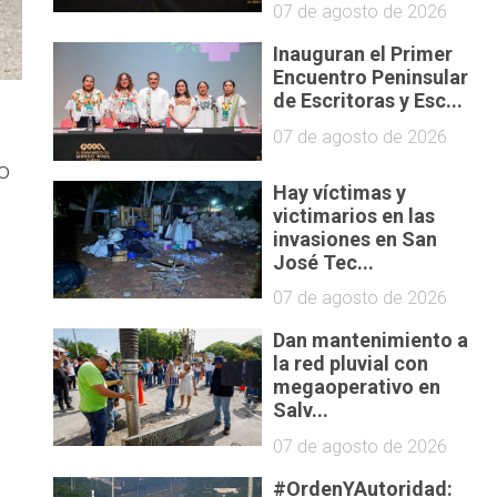
07 de agosto de 2026
Inauguran el Primer
Encuentro Peninsular
de Escritoras y Esc...
07 de agosto de 2026
o
Hay víctimas y
victimarios en las
invasiones en San
José Tec...
07 de agosto de 2026
Dan mantenimiento a
la red pluvial con
megaoperativo en
Salv...
07 de agosto de 2026
#OrdenYAutoridad: