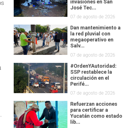
invasiones en San
os
José Tec...
07 de agosto de 2026
Dan mantenimiento a
la red pluvial con
megaoperativo en
Salv...
07 de agosto de 2026
#OrdenYAutoridad:
u
SSP restablece la
circulación en el
Perifé...
07 de agosto de 2026
Refuerzan acciones
para certificar a
.
Yucatán como estado
lib...