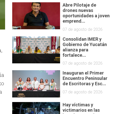
Abre Pilotaje de
drones nuevas
oportunidades a joven
emprend...
07 de agosto de 2026
Consolidan IMER y
Gobierno de Yucatán
,
alianza para
fortalece...
07 de agosto de 2026
Inauguran el Primer
ía
Encuentro Peninsular
zo
de Escritoras y Esc...
a
07 de agosto de 2026
Hay víctimas y
victimarios en las