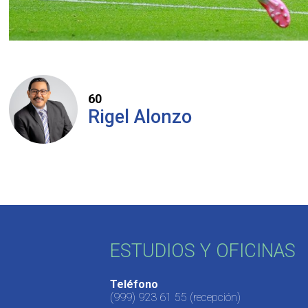
60
Rigel Alonzo
ESTUDIOS Y OFICINAS
Teléfono
(999) 923 61 55
(recepción)