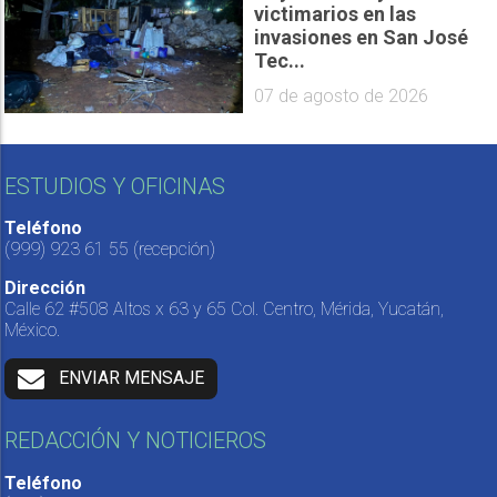
victimarios en las
invasiones en San José
Tec...
07 de agosto de 2026
ESTUDIOS Y OFICINAS
Teléfono
(999) 923 61 55
(recepción)
Dirección
Calle 62 #508 Altos x 63 y 65 Col. Centro, Mérida, Yucatán,
México.
ENVIAR MENSAJE
REDACCIÓN Y NOTICIEROS
Teléfono