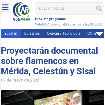
Próximo programa:
NotiRASA con Ronald Rojas hoy a las 06:30:00
Yucatán
Boletines
Ciencia y Tecnología
Clima
Proyectarán documental
sobre flamencos en
Mérida, Celestún y Sisal
07 de mayo de 2026