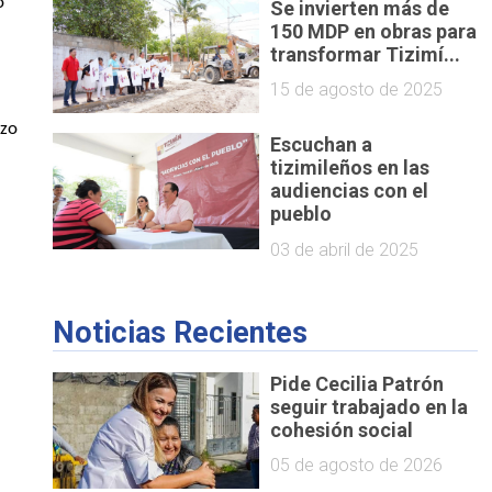
 
Se invierten más de
150 MDP en obras para
transformar Tizimí...
15 de agosto de 2025
zo 
Escuchan a
tizimileños en las
audiencias con el
pueblo
03 de abril de 2025
Noticias Recientes
Pide Cecilia Patrón
seguir trabajado en la
cohesión social
05 de agosto de 2026