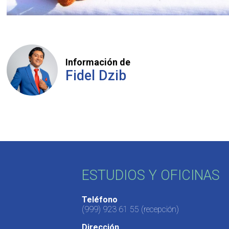
Información de
Fidel Dzib
ESTUDIOS Y OFICINAS
Teléfono
(999) 923 61 55
(recepción)
Dirección