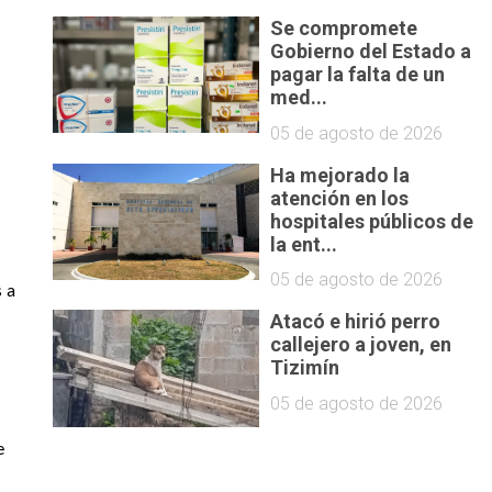
Se compromete
Gobierno del Estado a
pagar la falta de un
med...
05 de agosto de 2026
Ha mejorado la
atención en los
hospitales públicos de
la ent...
05 de agosto de 2026
 a 
Atacó e hirió perro
callejero a joven, en
Tizimín
05 de agosto de 2026
 