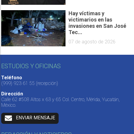
Hay víctimas y
victimarios en las
invasiones en San José
Tec...
07 de agosto de 2026
ESTUDIOS Y OFICINAS
Teléfono
(999) 923 61 55
(recepción)
Dirección
Calle 62 #508 Altos x 63 y 65 Col. Centro, Mérida, Yucatán,
México.
ENVIAR MENSAJE