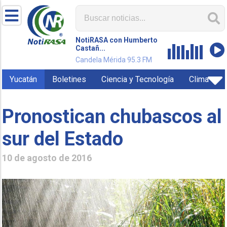
NotiRASA con Humberto
Castañ...
Candela Mérida 95.3 FM
Yucatán
Boletines
Ciencia y Tecnología
Clima
Pronostican chubascos al
sur del Estado
10 de agosto de 2016