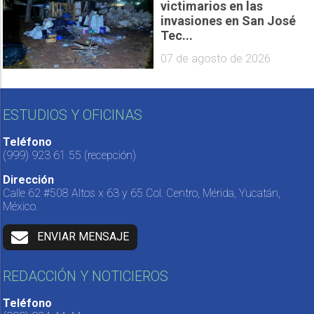
victimarios en las
invasiones en San José
Tec...
07 de agosto de 2026
ESTUDIOS Y OFICINAS
Teléfono
(999) 923 61 55
(recepción)
Dirección
Calle 62 #508 Altos x 63 y 65 Col. Centro, Mérida, Yucatán,
México.
ENVIAR MENSAJE
REDACCIÓN Y NOTICIEROS
Teléfono