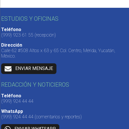
ESTUDIOS Y OFICINAS
Teléfono
(999) 923 61 55
(recepción)
Dirección
Calle 62 #508 Altos x 63 y 65 Col. Centro, Mérida, Yucatán,
México.
ENVIAR MENSAJE
REDACCIÓN Y NOTICIEROS
Teléfono
(999) 924 44 44
WhatsApp
(999) 924 44 44
(comentarios y reportes)