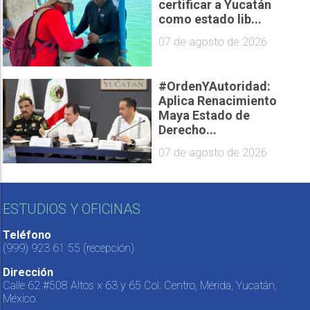
certificar a Yucatán
como estado lib...
07 de agosto de 2026
#OrdenYAutoridad:
Aplica Renacimiento
Maya Estado de
Derecho...
07 de agosto de 2026
ESTUDIOS Y OFICINAS
Teléfono
(999) 923 61 55
(recepción)
Dirección
Calle 62 #508 Altos x 63 y 65 Col. Centro, Mérida, Yucatán,
México.