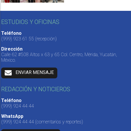
ESTUDIOS Y OFICINAS
Teléfono
(999) 923 61 55
(recepción)
Dirección
Calle 62 #508 Altos x 63 y 65 Col. Centro, Mérida, Yucatán,
México.
ENVIAR MENSAJE
REDACCIÓN Y NOTICIEROS
Teléfono
(999) 924 44 44
WhatsApp
(999) 924 44 44
(comentarios y reportes)