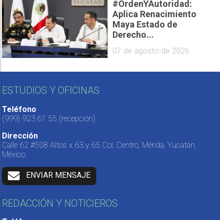
#OrdenYAutoridad:
Aplica Renacimiento
Maya Estado de
Derecho...
07 de agosto de 2026
ESTUDIOS Y OFICINAS
Teléfono
(999) 923 61 55
(recepción)
Dirección
Calle 62 #508 Altos x 63 y 65 Col. Centro, Mérida, Yucatán,
México.
ENVIAR MENSAJE
REDACCIÓN Y NOTICIEROS