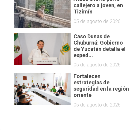
callejero a joven, en
Tizimín
05 de agosto de 2026
Caso Dunas de
Chuburná: Gobierno
de Yucatán detalla el
exped...
05 de agosto de 2026
Fortalecen
estrategias de
seguridad en la región
oriente
05 de agosto de 2026
z