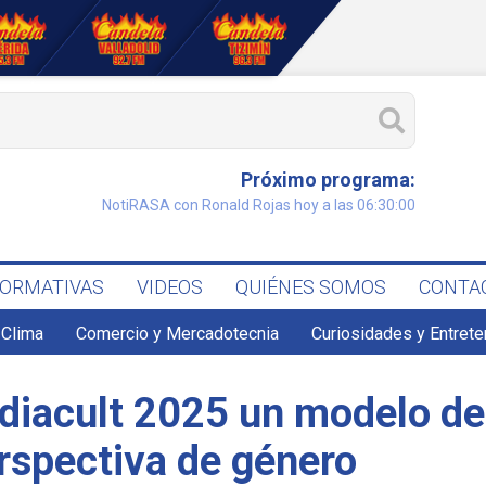
Próximo programa:
NotiRASA con Ronald Rojas hoy a las 06:30:00
FORMATIVAS
VIDEOS
QUIÉNES SOMOS
CONTA
Clima
Comercio y Mercadotecnia
Curiosidades y Entret
iacult 2025 un modelo de p
rspectiva de género