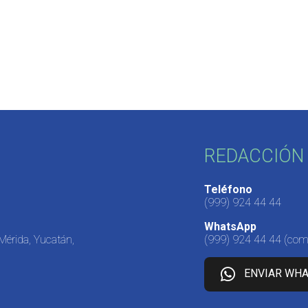
REDACCIÓN 
Teléfono
(999) 924 44 44
WhatsApp
 Mérida, Yucatán,
(999) 924 44 44
(come
ENVIAR WH