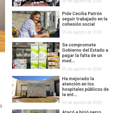
05 de agosto de 2026
Pide Cecilia Patrón
seguir trabajado en la
cohesión social
05 de agosto de 2026
Se compromete
Gobierno del Estado a
pagar la falta de un
med...
05 de agosto de 2026
Ha mejorado la
atención en los
hospitales públicos de
la ent...
05 de agosto de 2026
a
Atacó e hirió perro