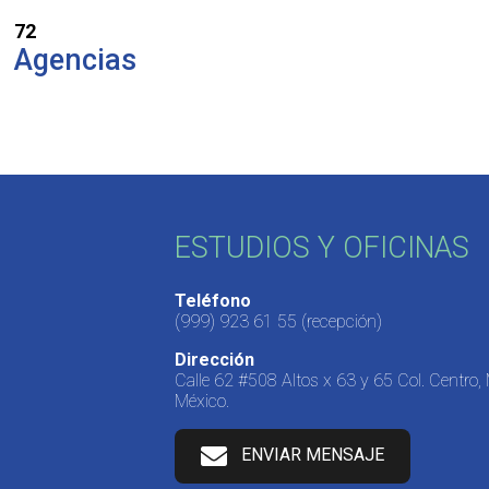
72
Agencias
ESTUDIOS Y OFICINAS
Teléfono
(999) 923 61 55
(recepción)
Dirección
Calle 62 #508 Altos x 63 y 65 Col. Centro,
México.
ENVIAR MENSAJE