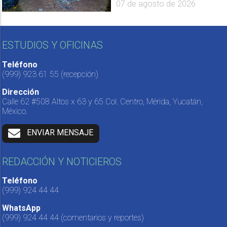
07 de agosto de 2026
ESTUDIOS Y OFICINAS
Teléfono
(999) 923 61 55
(recepción)
Dirección
Calle 62 #508 Altos x 63 y 65 Col. Centro, Mérida, Yucatán,
México.
ENVIAR MENSAJE
REDACCIÓN Y NOTICIEROS
Teléfono
(999) 924 44 44
WhatsApp
(999) 924 44 44
(comentarios y reportes)