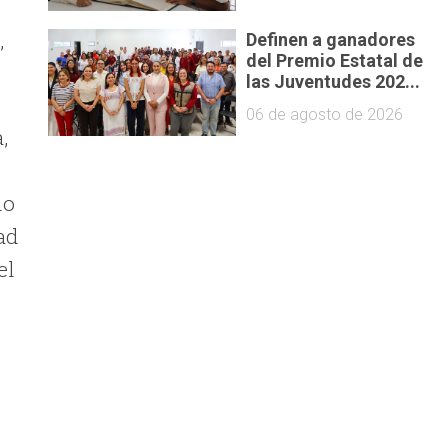
,
Definen a ganadores
del Premio Estatal de
las Juventudes 202...
06 de agosto de 2026
,
io
ad
el