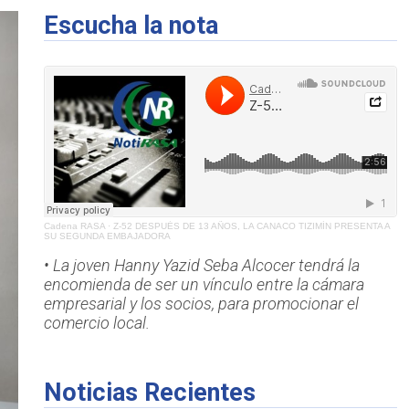
Escucha la nota
Cadena RASA
·
Z-52 DESPUÉS DE 13 AÑOS, LA CANACO TIZIMÍN PRESENTA A
SU SEGUNDA EMBAJADORA
• La joven Hanny Yazid Seba Alcocer tendrá la
encomienda de ser un vínculo entre la cámara
empresarial y los socios, para promocionar el
comercio local.
Noticias Recientes