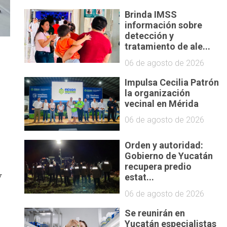
Brinda IMSS
información sobre
detección y
tratamiento de ale...
06 de agosto de 2026
Impulsa Cecilia Patrón
la organización
vecinal en Mérida
06 de agosto de 2026
Orden y autoridad:
Gobierno de Yucatán
recupera predio
y
estat...
06 de agosto de 2026
Se reunirán en
Yucatán especialistas