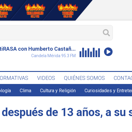
tiRASA con Humberto Castañ...
Candela Mérida 95.3 FM
FORMATIVAS
VIDEOS
QUIÉNES SOMOS
CONTA
ología
Clima
Cultura y Religión
Curiosidades y Entret
 después de 13 años, a su