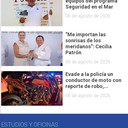
equipos del programa
Seguridad en el Mar
06 de agosto de 2026
“Me importan las
sonrisas de los
meridanos”: Cecilia
Patrón
06 de agosto de 2026
Evade a la policía un
conductor de moto con
reporte de robo,...
06 de agosto de 2026
ESTUDIOS Y OFICINAS