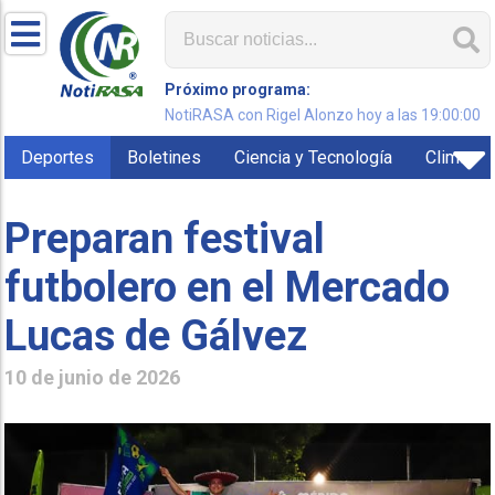
Próximo programa:
NotiRASA con Rigel Alonzo hoy a las 19:00:00
Deportes
Boletines
Ciencia y Tecnología
Clima
Preparan festival
futbolero en el Mercado
Lucas de Gálvez
10 de junio de 2026