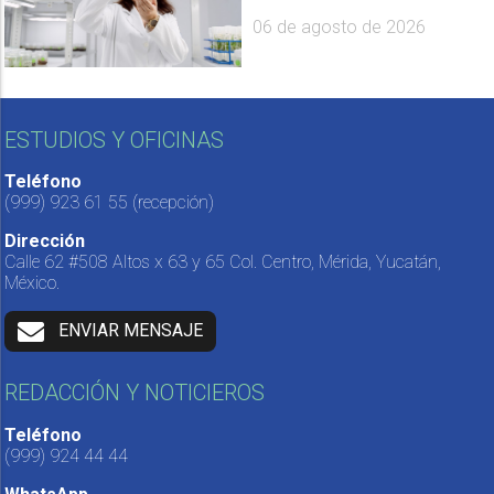
06 de agosto de 2026
ESTUDIOS Y OFICINAS
Teléfono
(999) 923 61 55
(recepción)
Dirección
Calle 62 #508 Altos x 63 y 65 Col. Centro, Mérida, Yucatán,
México.
ENVIAR MENSAJE
REDACCIÓN Y NOTICIEROS
Teléfono
(999) 924 44 44