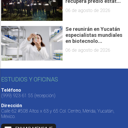
recupera predio estat...
06 de agosto de 2026
Se reunirán en Yucatán
especialistas mundiales
en biotecnolo...
06 de agosto de 2026
ESTUDIOS Y OFICINAS
Teléfono
(999) 923 61 55
(recepción)
Dirección
Calle 62 #508 Altos x 63 y 65 Col. Centro, Mérida, Yucatán,
México.