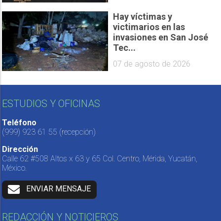
Hay víctimas y
victimarios en las
invasiones en San José
Tec...
07 de agosto de 2026
ESTUDIOS Y OFICINAS
Teléfono
(999) 923 61 55
(recepción)
Dirección
Calle 62 #508 Altos x 63 y 65 Col. Centro, Mérida, Yucatán,
México.
ENVIAR MENSAJE
REDACCIÓN Y NOTICIEROS