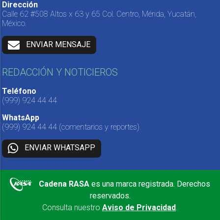
Dirección
Calle 62 #508 Altos x 63 y 65 Col. Centro, Mérida, Yucatán,
México.
ENVIAR MENSAJE
REDACCIÓN Y NOTICIEROS
Teléfono
(999) 924 44 44
WhatsApp
(999) 924 44 44
(comentarios y reportes)
ENVIAR WHATSAPP
Cadena RASA
es una marca registrada. Derechos
reservados.
Consulta nuestro
Aviso de Privacidad
.