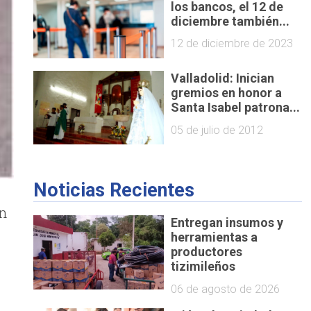
los bancos, el 12 de
diciembre también...
12 de diciembre de 2023
Valladolid: Inician
gremios en honor a
Santa Isabel patrona...
05 de julio de 2012
Noticias Recientes
an
Entregan insumos y
herramientas a
productores
tizimileños
06 de agosto de 2026