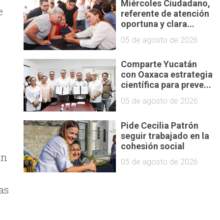
Miércoles Ciudadano,
e
referente de atención
oportuna y clara...
05 de agosto de 2026
Comparte Yucatán
con Oaxaca estrategia
científica para preve...
05 de agosto de 2026
Pide Cecilia Patrón
seguir trabajado en la
cohesión social
un
05 de agosto de 2026
as