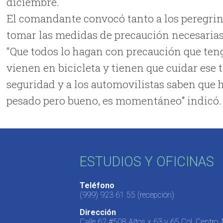
diciembre.
El comandante convocó tanto a los peregrin
tomar las medidas de precaución necesarias
“Que todos lo hagan con precaución que ten
vienen en bicicleta y tienen que cuidar ese 
seguridad y a los automovilistas saben que ha
pesado pero bueno, es momentáneo” indicó.
ESTUDIOS Y OFICINAS
Teléfono
(999) 923 61 55
(recepción)
Dirección
Calle 62 #508 Altos x 63 y 65 Col. Centro,