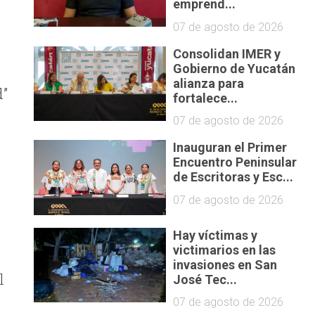
emprend...
07 de agosto de 2026
Consolidan IMER y
Gobierno de Yucatán
alianza para
d”
fortalece...
07 de agosto de 2026
Inauguran el Primer
Encuentro Peninsular
de Escritoras y Esc...
07 de agosto de 2026
Hay víctimas y
victimarios en las
invasiones en San
l
José Tec...
07 de agosto de 2026