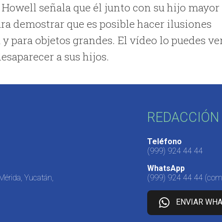
. Howell señala que él junto con su hijo mayor
ara demostrar que es posible hacer ilusiones
 y para objetos grandes. El vídeo lo puedes ve
saparecer a sus hijos.
REDACCIÓN 
Teléfono
(999) 924 44 44
WhatsApp
 Mérida, Yucatán,
(999) 924 44 44
(come
ENVIAR WH