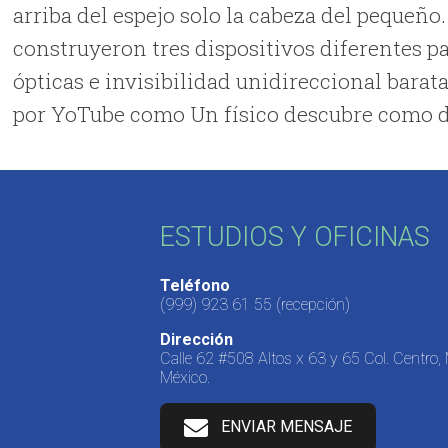
arriba del espejo solo la cabeza del pequeño
construyeron tres dispositivos diferentes p
ópticas e invisibilidad unidireccional barata
por YoTube como Un físico descubre como de
ESTUDIOS Y OFICINAS
Teléfono
(999) 923 61 55
(recepción)
Dirección
Calle 62 #508 Altos x 63 y 65 Col. Centro,
México.
ENVIAR MENSAJE