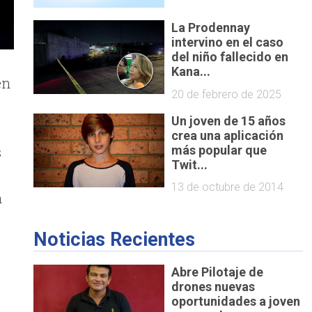
La Prodennay
intervino en el caso
del niño fallecido en
Kana...
en
20 de febrero de 2025
Un joven de 15 años
crea una aplicación
s
más popular que
Twit...
13 de octubre de 2014
n
Noticias Recientes
Abre Pilotaje de
drones nuevas
oportunidades a joven