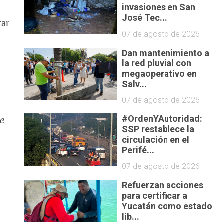
invasiones en San
José Tec...
tar
07 de agosto de 2026
Dan mantenimiento a
la red pluvial con
megaoperativo en
Salv...
07 de agosto de 2026
#OrdenYAutoridad:
te
SSP restablece la
circulación en el
Perifé...
07 de agosto de 2026
Refuerzan acciones
para certificar a
Yucatán como estado
lib...