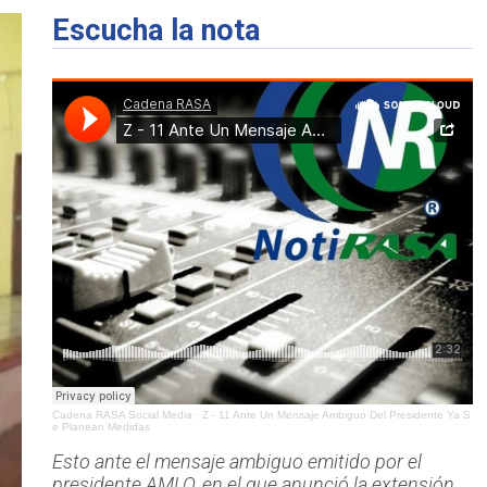
Escucha la nota
Cadena RASA Social Media
·
Z - 11 Ante Un Mensaje Ambiguo Del Presidente Ya S
e Planean Medidas
Esto ante el mensaje ambiguo emitido por el
presidente AMLO, en el que anunció la extensión