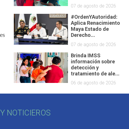
07 de agosto de 2026
#OrdenYAutoridad:
Aplica Renacimiento
Maya Estado de
des
Derecho...
07 de agosto de 2026
Brinda IMSS
información sobre
detección y
tratamiento de ale...
06 de agosto de 2026
Y NOTICIEROS