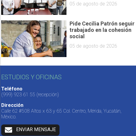
05 de agosto de 2026
Pide Cecilia Patrón seguir
trabajado en la cohesión
social
05 de agosto de 2026
ESTUDIOS Y OFICINAS
Teléfono
(999) 923 61 55
(recepción)
Dirección
Calle 62 #508 Altos x 63 y 65 Col. Centro, Mérida, Yucatán,
México.
ENVIAR MENSAJE