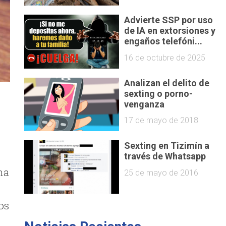
Advierte SSP por uso
de IA en extorsiones y
engaños telefóni...
16 de octubre de 2025
Analizan el delito de
sexting o porno-
venganza
17 de mayo de 2018
Sexting en Tizimín a
través de Whatsapp
na
25 de mayo de 2016
os