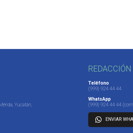
REDACCIÓN 
Teléfono
(999) 924 44 44
WhatsApp
 Mérida, Yucatán,
(999) 924 44 44
(come
ENVIAR WH