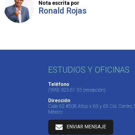
Nota escrita por
Ronald Rojas
ESTUDIOS Y OFICINAS
Teléfono
(999) 923 61 55
(recepción)
Dirección
Calle 62 #508 Altos x 63 y 65 Col. Centro,
México.
ENVIAR MENSAJE