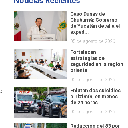
Noticias Recientes
Caso Dunas de
Chuburná: Gobierno
de Yucatán detalla el
exped...
05 de agosto de 2026
Fortalecen
estrategias de
seguridad en la región
oriente
05 de agosto de 2026
e
Enlutan dos suicidios
a Tizimín, en menos
de 24 horas
05 de agosto de 2026
Reducción del 83 por