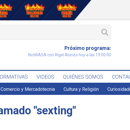
Próximo programa:
NotiRASA con Rigel Alonzo hoy a las 19:00:00
FORMATIVAS
VIDEOS
QUIÉNES SOMOS
CONTA
Comercio y Mercadotecnia
Cultura y Religión
Curiosidad
lamado "sexting"