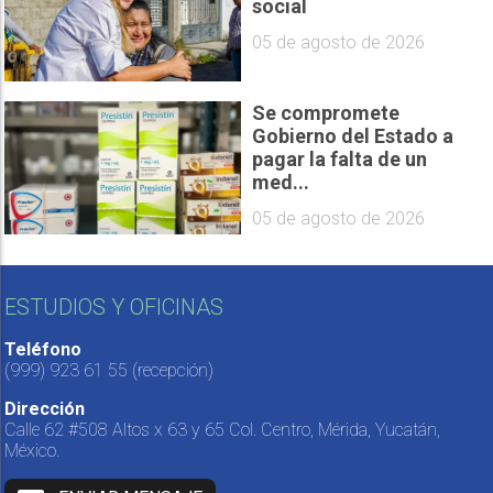
social
05 de agosto de 2026
Se compromete
Gobierno del Estado a
pagar la falta de un
med...
05 de agosto de 2026
ESTUDIOS Y OFICINAS
Teléfono
(999) 923 61 55
(recepción)
Dirección
Calle 62 #508 Altos x 63 y 65 Col. Centro, Mérida, Yucatán,
México.