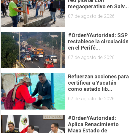
red pluvial con
megaoperativo en Salv...
07 de agosto de 2026
#OrdenYAutoridad: SSP
restablece la circulación
en el Perifé...
07 de agosto de 2026
Refuerzan acciones para
certificar a Yucatán
como estado lib...
07 de agosto de 2026
#OrdenYAutoridad:
Aplica Renacimiento
Maya Estado de