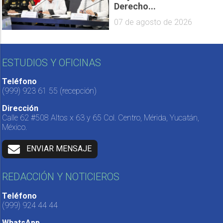
Derecho...
07 de agosto de 2026
ESTUDIOS Y OFICINAS
Teléfono
(999) 923 61 55
(recepción)
Dirección
Calle 62 #508 Altos x 63 y 65 Col. Centro, Mérida, Yucatán,
México.
ENVIAR MENSAJE
REDACCIÓN Y NOTICIEROS
Teléfono
(999) 924 44 44
WhatsApp