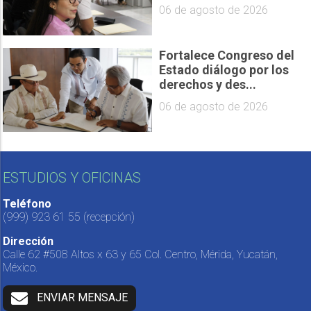
06 de agosto de 2026
Fortalece Congreso del
Estado diálogo por los
derechos y des...
06 de agosto de 2026
ESTUDIOS Y OFICINAS
Teléfono
(999) 923 61 55
(recepción)
Dirección
Calle 62 #508 Altos x 63 y 65 Col. Centro, Mérida, Yucatán,
México.
ENVIAR MENSAJE