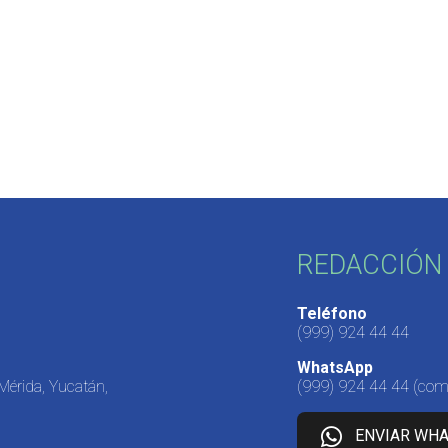
REDACCIÓN 
Teléfono
(999) 924 44 44
WhatsApp
 Mérida, Yucatán,
(999) 924 44 44
(come
ENVIAR WH