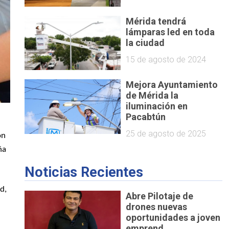
Mérida tendrá
lámparas led en toda
la ciudad
15 de agosto de 2024
Mejora Ayuntamiento
de Mérida la
iluminación en
Pacabtún
25 de agosto de 2025
ón
ña
Noticias Recientes
d,
Abre Pilotaje de
drones nuevas
oportunidades a joven
emprend...