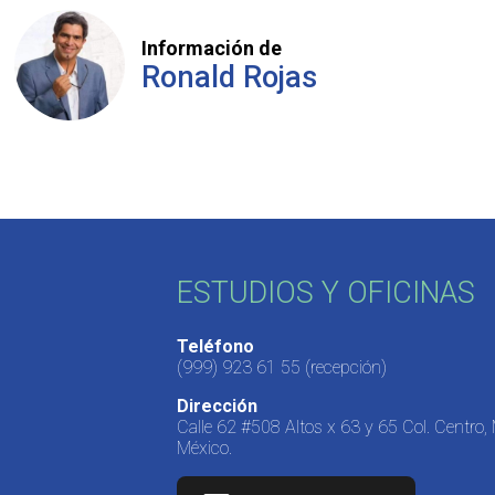
Información de
Ronald Rojas
ESTUDIOS Y OFICINAS
Teléfono
(999) 923 61 55
(recepción)
Dirección
Calle 62 #508 Altos x 63 y 65 Col. Centro,
México.