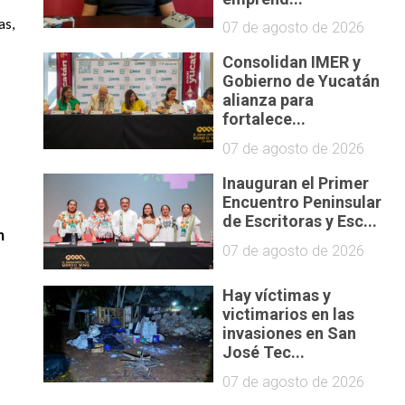
as,
07 de agosto de 2026
Consolidan IMER y
Gobierno de Yucatán
alianza para
fortalece...
07 de agosto de 2026
Inauguran el Primer
Encuentro Peninsular
de Escritoras y Esc...
n
07 de agosto de 2026
Hay víctimas y
victimarios en las
invasiones en San
José Tec...
07 de agosto de 2026