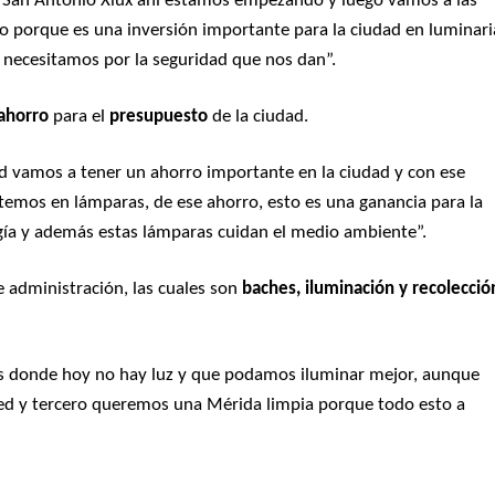
n San Antonio Xlux ahí estamos empezando y luego vamos a las
 porque es una inversión importante para la ciudad en luminari
o necesitamos por la seguridad que nos dan”.
ahorro
para el
presupuesto
de la ciudad.
ed vamos a tener un ahorro importante en la ciudad y con ese
temos en lámparas, de ese ahorro, esto es una ganancia para la
rgía y además estas lámparas cuidan el medio ambiente”.
e administración, las cuales son
baches, iluminación y recolecció
as donde hoy no hay luz y que podamos iluminar mejor, aunque
led y tercero queremos una Mérida limpia porque todo esto a