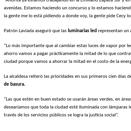
“Ahorita ya estamos trabajando en la Emiliano Zapata Sur y e
avenidas. Estamos haciendo un concurso y lo estamos haciendo
la gente me lo está pidiendo a donde voy, la gente pide Cecy l
Patrón Laviada aseguró que las
luminarias led
representan un
“Lo más importante que al cambiar estas luces de vapor por l
ahorro vamos a pagar prácticamente la mitad de lo que contra
ciudad porque vamos a ahorrar la mitad en el costo de la ene
La alcaldesa reiteró las prioridades en sus primeros cien días d
de basura.
“Las que estén en buen estado se usarán áreas verdes, en áre
desearíamos que toda la ciudad esté iluminada con lámparas 
través de los servicios públicos se logra la justicia social”.