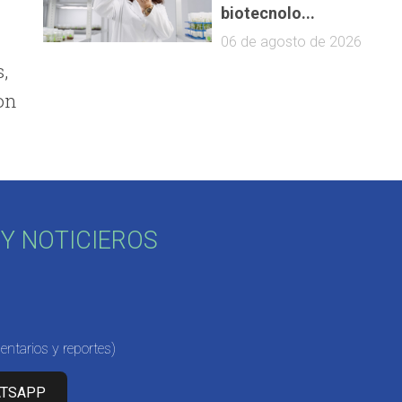
biotecnolo...
06 de agosto de 2026
,
on
Y NOTICIEROS
ntarios y reportes)
ATSAPP