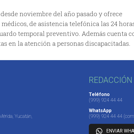
 desde noviembre del año pasado y ofrece
y médicos, de asistencia telefónica las 24 horas
esguardo temporal preventivo. Además cuenta c
as en la atención a personas discapacitadas.
REDACCIÓN 
Teléfono
(999) 924 44 44
WhatsApp
 Mérida, Yucatán,
(999) 924 44 44
(come
ENVIAR WH