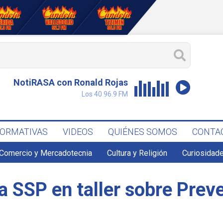
NotiRASA con Ronald Rojas
Los 40 96.9 FM
FORMATIVAS
VIDEOS
QUIÉNES SOMOS
CONTA
Comercio y Mercadotecnia
Cultura y Religión
Curiosidade
a SSP en taller sobre Preve