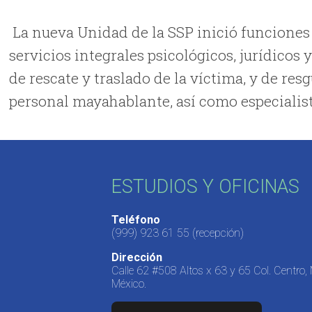
La nueva Unidad de la SSP inició funciones
servicios integrales psicológicos, jurídicos 
de rescate y traslado de la víctima, y de r
personal mayahablante, así como especialist
ESTUDIOS Y OFICINAS
Teléfono
(999) 923 61 55
(recepción)
Dirección
Calle 62 #508 Altos x 63 y 65 Col. Centro,
México.