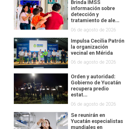
Brinda IMSS
información sobre
detección y
tratamiento de ale...
06 de agosto de 2026
Impulsa Cecilia Patrón
la organización
vecinal en Mérida
06 de agosto de 2026
Orden y autoridad:
Gobierno de Yucatán
recupera predio
estat...
06 de agosto de 2026
Se reunirán en
Yucatán especialistas
mundiales en