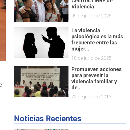
Centros LIBRE de
Violencia
09 de junio de 2025
La violencia
psicológica es la más
frecuente entre las
mujer...
18 de junio de 2025
Promueven acciones
a
para prevenir la
violencia familiar y
e
de...
21 de junio de 2013
Noticias Recientes