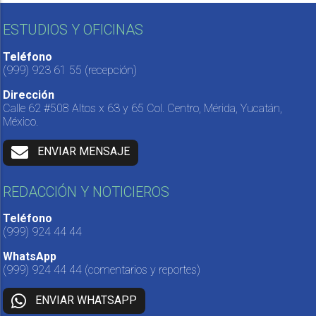
ESTUDIOS Y OFICINAS
Teléfono
(999) 923 61 55
(recepción)
Dirección
Calle 62 #508 Altos x 63 y 65 Col. Centro, Mérida, Yucatán,
México.
ENVIAR MENSAJE
REDACCIÓN Y NOTICIEROS
Teléfono
(999) 924 44 44
WhatsApp
(999) 924 44 44
(comentarios y reportes)
ENVIAR WHATSAPP