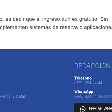
 es decir que el ingreso aún es gratuito. Sin
mplementen sistemas de reserva o aplicacione
REDACCIÓN 
Teléfono
(999) 924 44 44
WhatsApp
 Mérida, Yucatán,
(999) 924 44 44
(come
ENVIAR WH