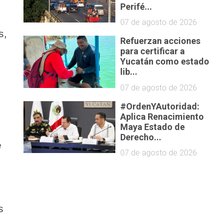
Perifé...
07 de agosto de 2026
s,
Refuerzan acciones
para certificar a
Yucatán como estado
lib...
07 de agosto de 2026
#OrdenYAutoridad:
Aplica Renacimiento
Maya Estado de
Derecho...
e
07 de agosto de 2026
s