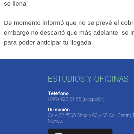
se llena”
De momento informó que no se prevé el cobro,
embargo no descartó que más adelante, se i
para poder anticipar tu llegada.
ESTUDIOS Y OFICINAS
Teléfono
(999) 923 61 55
(recepción)
Dirección
Calle 62 #508 Altos x 63 y 65 Col. Centro,
México.