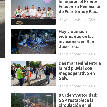
Inauguran el Primer
Encuentro Peninsular
de Escritoras y Esc...
07 de agosto de 2026
Hay víctimas y
victimarios en las
invasiones en San
José Tec...
07 de agosto de 2026
Dan mantenimiento a
la red pluvial con
megaoperativo en
Salv...
07 de agosto de 2026
#OrdenYAutoridad:
SSP restablece la
circulación en el