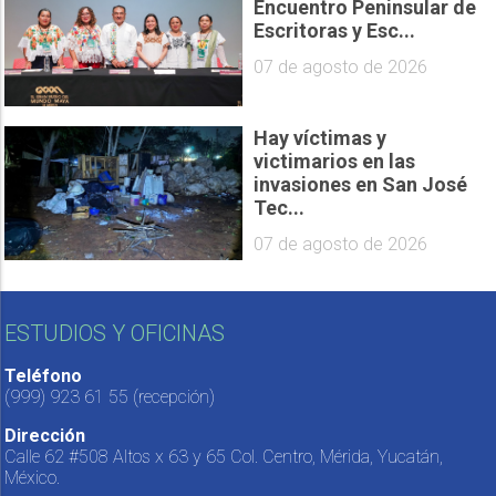
Encuentro Peninsular de
Escritoras y Esc...
07 de agosto de 2026
Hay víctimas y
victimarios en las
invasiones en San José
Tec...
07 de agosto de 2026
ESTUDIOS Y OFICINAS
Teléfono
(999) 923 61 55
(recepción)
Dirección
Calle 62 #508 Altos x 63 y 65 Col. Centro, Mérida, Yucatán,
México.