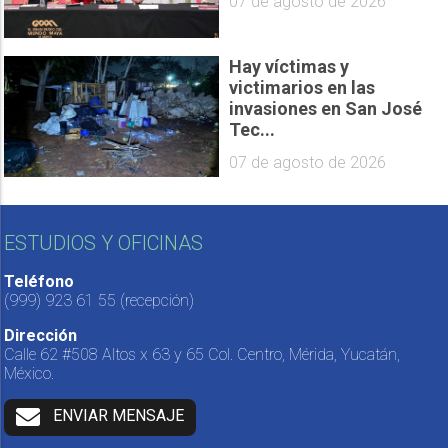
07 de agosto de 2026
Hay víctimas y
victimarios en las
invasiones en San José
Tec...
07 de agosto de 2026
ESTUDIOS Y OFICINAS
Teléfono
(999) 923 61 55
(recepción)
Dirección
Calle 62 #508 Altos x 63 y 65 Col. Centro, Mérida, Yucatán,
México.
ENVIAR MENSAJE