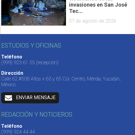
invasiones en San José
Tec...
07 de agosto de 2026
ESTUDIOS Y OFICINAS
Teléfono
(999) 923 61 55
(recepción)
Dirección
Calle 62 #508 Altos x 63 y 65 Col. Centro, Mérida, Yucatán,
México.
ENVIAR MENSAJE
REDACCIÓN Y NOTICIEROS
Teléfono
(999) 924 44 44