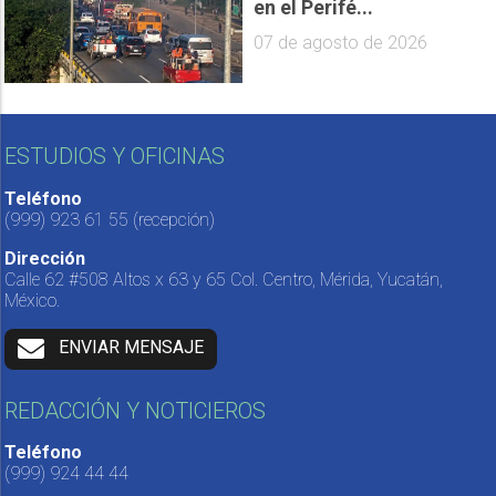
en el Perifé...
07 de agosto de 2026
ESTUDIOS Y OFICINAS
Teléfono
(999) 923 61 55
(recepción)
Dirección
Calle 62 #508 Altos x 63 y 65 Col. Centro, Mérida, Yucatán,
México.
ENVIAR MENSAJE
REDACCIÓN Y NOTICIEROS
Teléfono
(999) 924 44 44