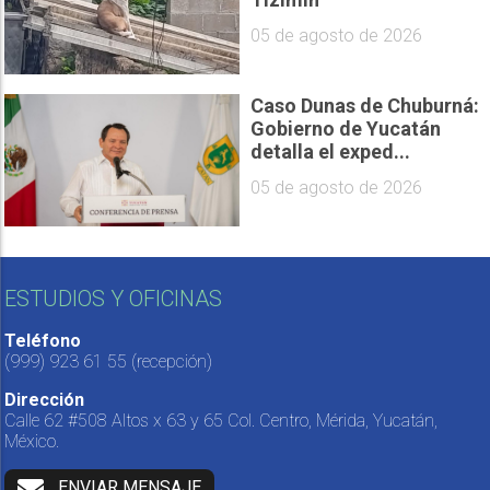
05 de agosto de 2026
Caso Dunas de Chuburná:
Gobierno de Yucatán
detalla el exped...
05 de agosto de 2026
ESTUDIOS Y OFICINAS
Teléfono
(999) 923 61 55
(recepción)
Dirección
Calle 62 #508 Altos x 63 y 65 Col. Centro, Mérida, Yucatán,
México.
ENVIAR MENSAJE