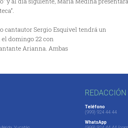
to” y al día siguiente, María Medina presentar
eca”.
o cantautor Sergio Esquivel tendrá un
ra el domingo 22 con
a cantante Arianna. Ambas
REDACCIÓN 
Teléfono
(999) 924 44 44
WhatsApp
 Mérida, Yucatán,
(999) 924 44 44
(come