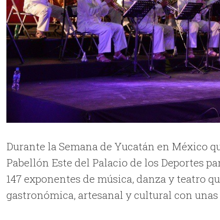
Durante la Semana de Yucatán en México que 
Pabellón Este del Palacio de los Deportes pa
147 exponentes de música, danza y teatro q
gastronómica, artesanal y cultural con unas 