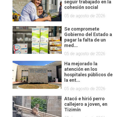
seguir trabajado en la
cohesión social
05 de agosto de 2026
Se compromete
Gobierno del Estado a
pagar la falta de un
med...
05 de agosto de 2026
Ha mejorado la
atención en los
hospitales públicos de
la ent...
05 de agosto de 2026
s
Atacó e hirió perro
callejero a joven, en
Tizimín