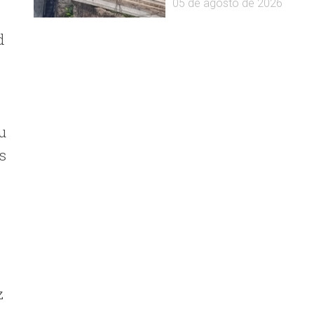
05 de agosto de 2026
d
u
s
z