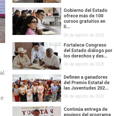
Gobierno del Estado
ofrece más de 100
cursos gratuitos en
lí...
06 de agosto de 2026
Fortalece Congreso
del Estado diálogo por
los derechos y des...
06 de agosto de 2026
al
Definen a ganadores
del Premio Estatal de
las Juventudes 202...
06 de agosto de 2026
de
Continúa entrega de
equipos del programa