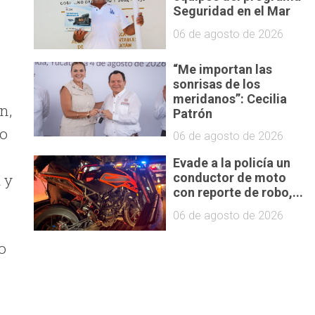
Seguridad en el Mar
06 de agosto de 2026
“Me importan las
sonrisas de los
meridanos”: Cecilia
n,
Patrón
so
06 de agosto de 2026
Evade a la policía un
 y
conductor de moto
con reporte de robo,...
06 de agosto de 2026
o